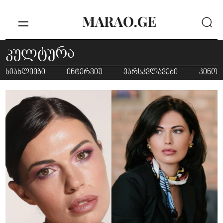
კულტურა
სიახლეები
ინტერვიუ
ვარსკვლავები
კინო