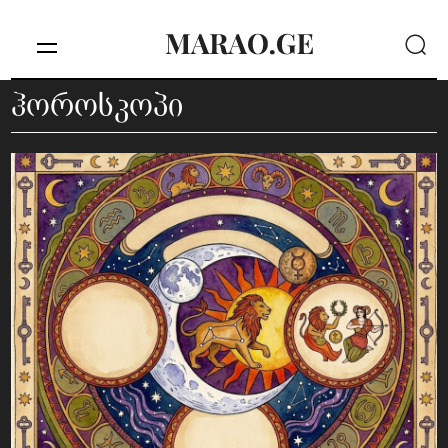
ჰოროსკოპი