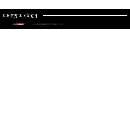
იხილეთ ასევე
დანა თუ ხელი: როდის
შეიძლება სალათის
ფურცლების დაჭრა დანით? -
ნუცა სურგულაძისა და ნინა
პერტენავას რჩევა
ქალი, რომელიც დროს
უსწრებდა: ბარბარე
ჯორჯაძის საოცარი
გამბედაობა, ცხოვრება და
მემკვიდრეობა