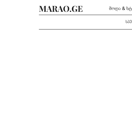
მოდა & ს
სპ