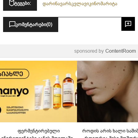
ტეგები:
დარინა
ვარსკვლავი
კინო
მარიტა
კომენტარები
(0)
sponsored by
ContentRoom
ფერმენტირებული
როდის არის ხალი საში
ინგრედიენტები კანის მოვლაში -
როგორია მისი მოშორ