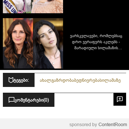
მოდელი და ბიზნესლედი,
აპასრა ჰონგსაკულა
ვარსკვლავები, რომლებსაც
დრო ვერაფერს აკლებს -
მარადიული სილამაზის
ფორმულა
ტეგები:
ახალგაზრდობა
ბედნიერება
სილამაზე
კომენტარები
(0)
sponsored by
ContentRoom