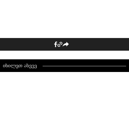
იხილეთ ასევე
Victoria's Secret-ის დიდი
საიდუმლო! როგორ არჩევენ
მოდელებს, რომლებიც
პოდიუმზე ფრთებით
გამოდიან?