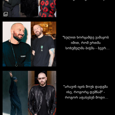
გლობალური დირექტორი
დემნა გვასალიას შესახებ
"სულით ხორცამდე ვამაყობ
იმით, რომ ერთმა
სოხუმელმა ბიჭმა - ბევრ
ცხოვრებისეულ
ქარტეხილებზე
გამარჯვებულმა, შეინარჩუნა
ის ნამდვილი სითბო" -
ამბავი დემნა გვასალიაზე
"არავინ იცის შოუს დადგმა
ისე, როგორც დემნამ" -
როგორ აფასებენ მოდის
კრიტიკოსები დემნას ბოლო
ჩვენებას