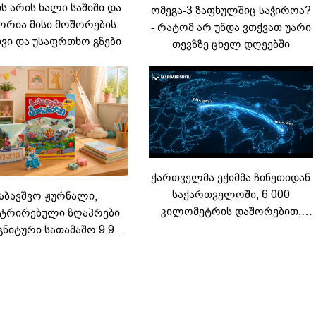
 არის ხალი საშიში და
ომეგა-3 ზაფხულშიც საჭიროა?
რია მისი მოშორების
- რატომ არ უნდა ვთქვათ უარი
ვი და უსაფრთხო გზები
თევზზე ცხელ დღეებში
ქართველმა ექიმმა ჩინეთიდან
საქართველოში, 6 000
აბავშვო ჟურნალი,
კილომეტრის დაშორებით,
ტრირებული ზღაპრები
ტელერობოტული ოპერაცია
გნიტური სათამაშო 9.90
ჩაატარა - ისტორია
არად - "საბავშვო
დაწერილია
ელში" ზღაპრების სერია
დაიწყო