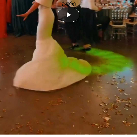
უყურე