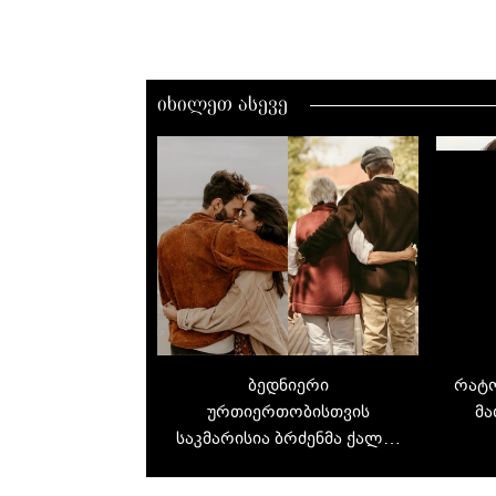
იხილეთ ასევე
ბედნიერი
რატო
ურთიერთობისთვის
მა
საკმარისია ბრძენმა ქალმა
კაცში მხოლოდ ერთი
თვისება დააფასოს