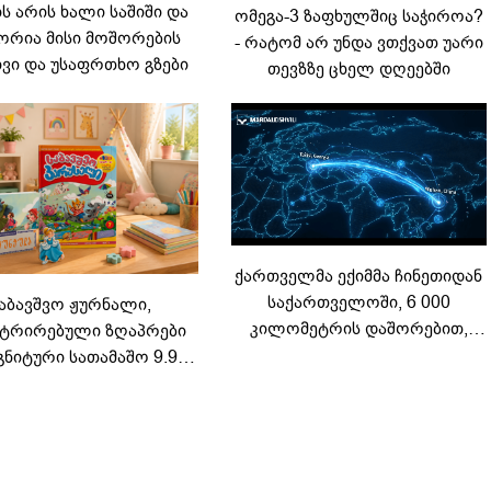
 არის ხალი საშიში და
ომეგა-3 ზაფხულშიც საჭიროა?
რია მისი მოშორების
- რატომ არ უნდა ვთქვათ უარი
ვი და უსაფრთხო გზები
თევზზე ცხელ დღეებში
ქართველმა ექიმმა ჩინეთიდან
საქართველოში, 6 000
აბავშვო ჟურნალი,
კილომეტრის დაშორებით,
ტრირებული ზღაპრები
ტელერობოტული ოპერაცია
გნიტური სათამაშო 9.90
ჩაატარა - ისტორია
არად - "საბავშვო
დაწერილია
ელში" ზღაპრების სერია
დაიწყო