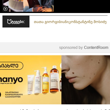
დღიდან
ტეგები:
თათა გიორგიბიანი
კონსტანტინე მოსიძე
sponsored by
ContentRoom