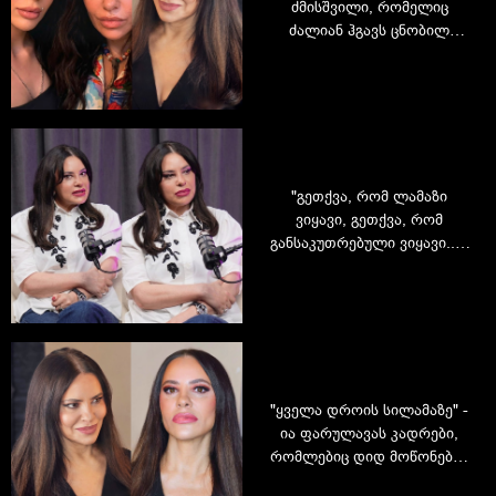
ძმისშვილი, რომელიც
ძალიან ჰგავს ცნობილ
მამიდას: სალომე
ფარულავას ბრძოლა ჭარბ
წონასთან და ცხოვრება
დღეს
"გეთქვა, რომ ლამაზი
ვიყავი, გეთქვა, რომ
განსაკუთრებული ვიყავი... -
არავინ არაფერს
მეუბნებოდა" - ია
ფარულავას ინტერვიუ
ამბებზე, რომლებიც ჯერ არ
მოგისმენიათ
"ყველა დროის სილამაზე" -
ია ფარულავას კადრები,
რომლებიც დიდ მოწონებას
იმსახურებს