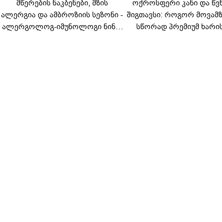
მწერების ნაკბენები, მზის
ოქროსფერი კანი და წვ
ალერგია და ამბროზიის სეზონი -
შიგთავსი: როგორ მოვა
ალერგოლოგ-იმუნოლოგი ნინო
სწორად პრემიუმ ხარი
ლომიძე ზაფხულის ალერგიებზე
სოსისი - რჩევები „შეფმაი
ტექნოლოგისგან