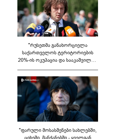
"რუსეთმა განახორციელა
საქართველოს ტერიტორიების
20%-ის ოკუპაცია და სააკაშვილის,
მისი რეჟიმის და "ნაცმოძრაობის"
ღალატი ვერანაირად ვერ
გადაფარავს ამ დანაშაულს" -
ირაკლი კობახიძე
"ფარული მოსასმენები სახლებში,
ციხეში, მანქანებში - ყველგან