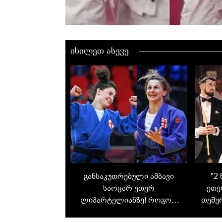
იხილეთ ასევე
განსაკუთრებული ამბავი
"2
საოცარ ეთერ
ეთე
ლიპარტელიანზე! როგორ
თემუ
იქცა 8 წლის „პატარა