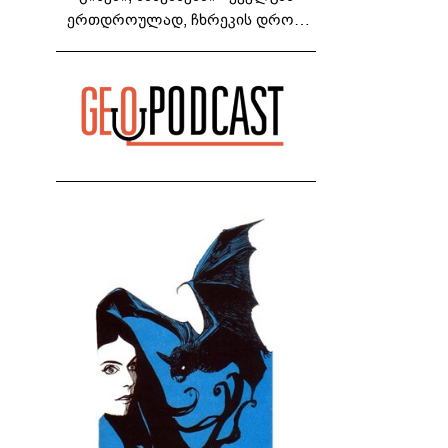
ერთდროულად, ჩხრეკის დროს,
დაამონტაჟეს... იმნაძეების ოჯახში,
მგონი, 4 მოსასმენი იყო..." - ეკა
კუპატაძე