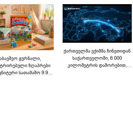
ქართველმა ექიმმა ჩინეთიდან
საქართველოში, 6 000
აბავშვო ჟურნალი,
კილომეტრის დაშორებით,
ტრირებული ზღაპრები
ტელერობოტული ოპერაცია
გნიტური სათამაშო 9.90
ჩაატარა - ისტორია
არად - "საბავშვო
დაწერილია
ელში" ზღაპრების სერია
დაიწყო