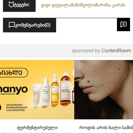
ტეგები:
გიგი დედალამაზიშვილი
მარინა კარპი
კომენტარები
(0)
sponsored by
ContentRoom
ფერმენტირებული
როდის არის ხალი საში