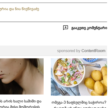
ტყუპების დედა და
ტყუპები და ბედნიერი
ურია და ნია წივწივაძე
საკუთრებული ამპლუა
მომენტები
გააკეთე კომენტარი
sponsored by
ContentRoom
 არის ხალი საშიში და
ომეგა-3 ზაფხულშიც საჭიროა?
რია მისი მოშორების