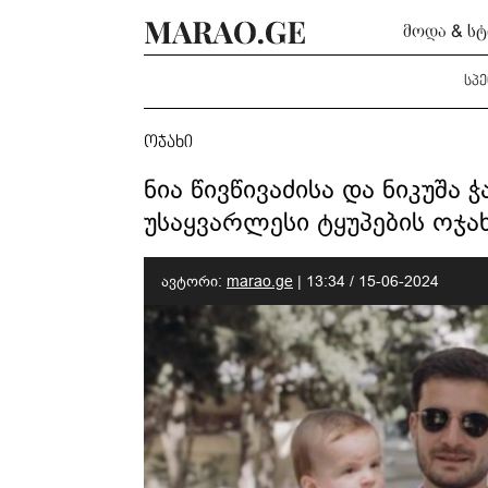
მოდა & ს
სპ
ოჯახი
ნია წივწივაძისა და ნიკუშა 
უსაყვარლესი ტყუპების ოჯა
ავტორი:
marao.ge
|
13:34 / 15-06-2024