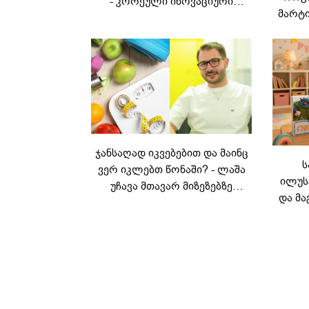
- კორეული ინოვაციური
მარტი
ბრენდი Manyo
საქართველოშია
ჯანსაღად იკვებებით და მაინც
ს
ვერ იკლებთ წონაში? - ლაშა
ილუს
უჩავა მთავარ მიზეზებზე
და მა
საუბრობს
ლ
კარუს