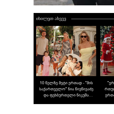
იხილეთ ასევე
10 წელზე მეტი ერთად - "მის
"ე
საქართველო" ნია წივწივაძე
რთულ
და ფეხბურთელი ნიკუშა
ერთ
ჭანტურია - ბედნიერი ოჯახი
და ზაფხულის არდადეგები
წ