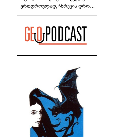
ერთდროულად, ჩხრეკის დროს,
დაამონტაჟეს... იმნაძეების ოჯახში,
მგონი, 4 მოსასმენი იყო..." - ეკა
კუპატაძე