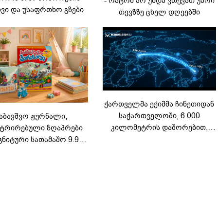
- რატომ არ უნდა ვთქვათ უარი
ვი და უსაფრთხო გზები
თევზზე ცხელ დღეებში
ქართველმა ექიმმა ჩინეთიდან
საქართველოში, 6 000
აბავშვო ჟურნალი,
კილომეტრის დაშორებით,
ტრირებული ზღაპრები
ტელერობოტული ოპერაცია
გნიტური სათამაშო 9.90
ჩაატარა - ისტორია
არად - "საბავშვო
დაწერილია
ელში" ზღაპრების სერია
დაიწყო