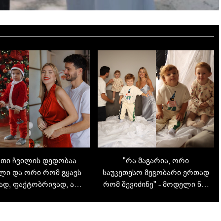
რთი ჩვილის დედობაა
"რა მაგარია, ორი
ი და ორი რომ გყავს
საუკეთესო მეგობარი ერთად
ად, ფაქტობრივად, არ
რომ შევიძინე" - მოდელი ნია
გძინავს" - "მის
წივწივაძისა და
საქართველო" ნია
ფეხბურთელი ნიკა
ივწივაძე, როგორც
ჭანტურიას იუბილარი