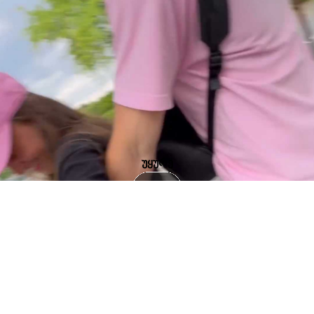
უყურე