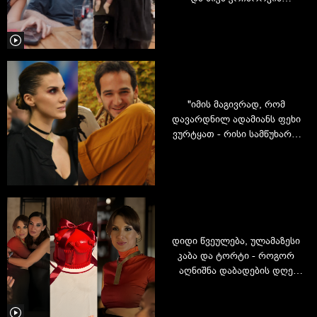
ბედნიერი ოჯახი და ლამაზი
სიყვარულის ამბავი
"იმის მაგივრად, რომ
დავარდნილ ადამიანს ფეხი
ვურტყათ - რისი სამწუხარო
მაგალითებიც ჩვენს
ქვეყანაში არ გვაკლია…" -
რას წერს ლიკა ევგენიძე
დათუნა სულიკაშვილის
შესახებ
დიდი წვეულება, ულამაზესი
კაბა და ტორტი - როგორ
აღნიშნა დაბადების დღე
ლიკა ევგენიძემ