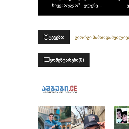
სიყვარულო" - ელენე
ეპიტაშვილის წარმატებული
მ
კარიერა, ბედნიერი ოჯახი
და ცხოვრება
საქართველოდან შორს
ტეგები:
გიორგი მამარდაშვილი
ე
კომენტარები
(0)