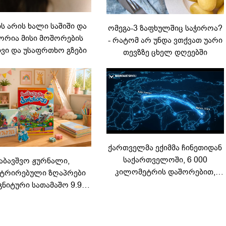
 არის ხალი საშიში და
ომეგა-3 ზაფხულშიც საჭიროა?
რია მისი მოშორების
- რატომ არ უნდა ვთქვათ უარი
ვი და უსაფრთხო გზები
თევზზე ცხელ დღეებში
ქართველმა ექიმმა ჩინეთიდან
საქართველოში, 6 000
აბავშვო ჟურნალი,
კილომეტრის დაშორებით,
ტრირებული ზღაპრები
ტელერობოტული ოპერაცია
გნიტური სათამაშო 9.90
ჩაატარა - ისტორია
არად - "საბავშვო
დაწერილია
ელში" ზღაპრების სერია
დაიწყო