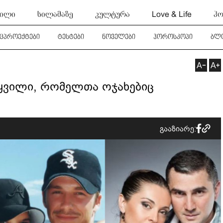
ტილი
სილამაზე
კულტურა
Love & Life
ჰო
ეცპროექტები
ტესტები
ნოველები
ჰოროსკოპი
ბლ
ყვილი, რომელთა ოჯახებიც
გააზიარე: