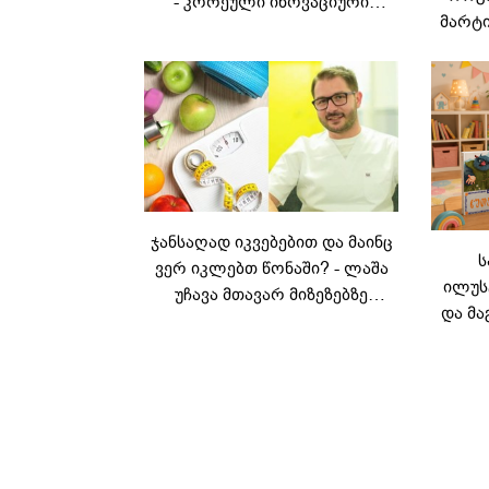
- კორეული ინოვაციური
მარტი
ბრენდი Manyo
საქართველოშია
ჯანსაღად იკვებებით და მაინც
ს
ვერ იკლებთ წონაში? - ლაშა
ილუს
უჩავა მთავარ მიზეზებზე
და მა
საუბრობს
ლ
კარუს