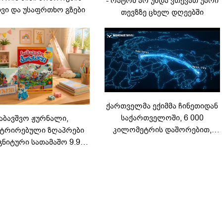
- რატომ არ უნდა ვთქვათ უარი
ვი და უსაფრთხო გზები
თევზზე ცხელ დღეებში
ქართველმა ექიმმა ჩინეთიდან
საქართველოში, 6 000
აბავშვო ჟურნალი,
კილომეტრის დაშორებით,
ტრირებული ზღაპრები
ტელერობოტული ოპერაცია
გნიტური სათამაშო 9.90
ჩაატარა - ისტორია
არად - "საბავშვო
დაწერილია
ელში" ზღაპრების სერია
დაიწყო