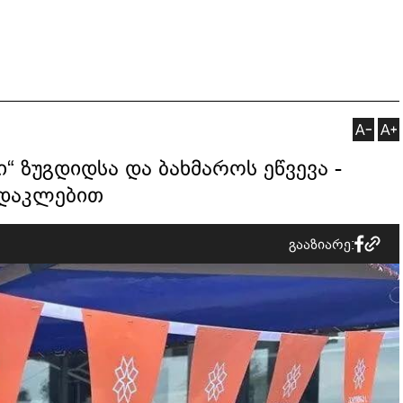
ი“ ზუგდიდსა და ბახმაროს ეწვევა -
სდაკლებით
გააზიარე: