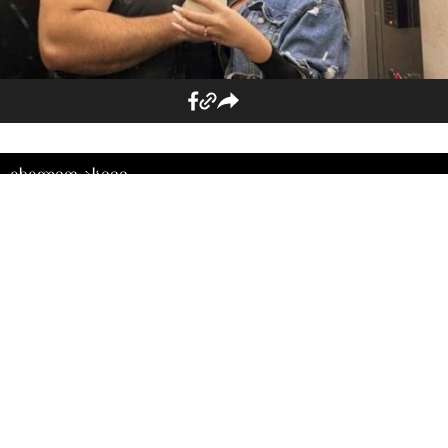
იხილეთ ასევე
"ევროპიდან ჩამოსული
გადამღები ჯგუფი ამჟამად
მუშაობს დოკუმენტურ
ფილმზე - "კესარიას
ცხოვრება“ - ფილმი კესარია
აბრამიძეზე