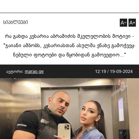
სიახლეები
რა გახდა კესარია აბრამიძის მკვლელობის მოტივი -
"ჯა­ი­ა­ნი ამ­ბობს, კესარიასთან ასულ­მა ვნა­ხე გა­მოქ­ვეყ­
ნე­ბუ­ლი ფო­ტო­ე­ბი და წყო­ბი­დან გა­მო­ვე­დიო..."
ავტორი:
marao.ge
12:19 / 19-09-2024