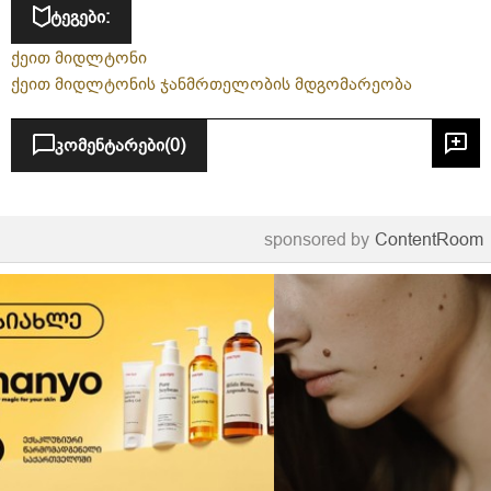
ტეგები:
ქეით მიდლტონი
ქეით მიდლტონის ჯანმრთელობის მდგომარეობა
კომენტარები
(0)
sponsored by
ContentRoom