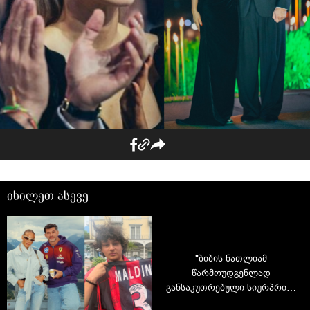
იხილეთ ასევე
"ბიბის ნათლიამ
წარმოუდგენლად
განსაკუთრებული სიურპრიზი
გაუკეთა" - ანუკი არეშიძე