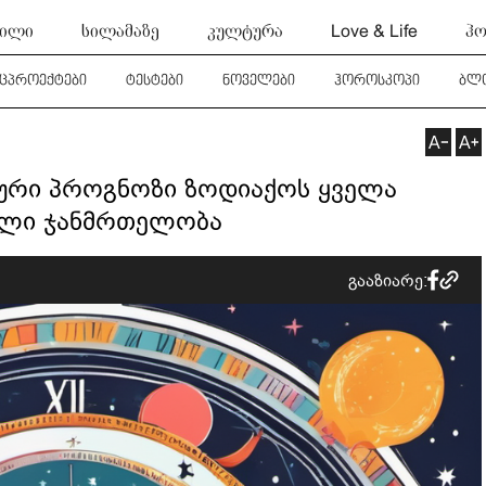
ტილი
სილამაზე
კულტურა
Love & Life
ჰო
ეცპროექტები
ტესტები
ნოველები
ჰოროსკოპი
ბლ
ური პროგნოზი ზოდიაქოს ყველა
რული ჯანმრთელობა
გააზიარე: