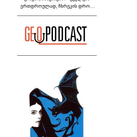
ერთდროულად, ჩხრეკის დროს,
დაამონტაჟეს... იმნაძეების ოჯახში,
მგონი, 4 მოსასმენი იყო..." - ეკა
კუპატაძე