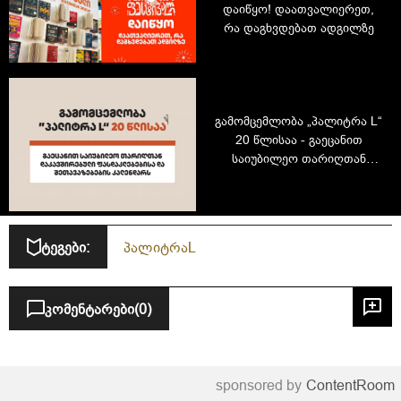
დაიწყო! დაათვალიერეთ,
რა დაგხვდებათ ადგილზე
გამომცემლობა „პალიტრა L“
20 წლისაა - გაეცანით
საიუბილეო თარიღთან
დაკავშირებული
ფასდაკლებებისა და
შეთავაზებების კალენდარს
ტეგები:
პალიტრაL
კომენტარები
(0)
sponsored by
ContentRoom