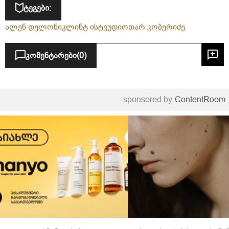
ტეგები:
ალენ დელონი
კლინტ ისტვუდი
ოთარ კობერიძე
კომენტარები
(0)
sponsored by
ContentRoom