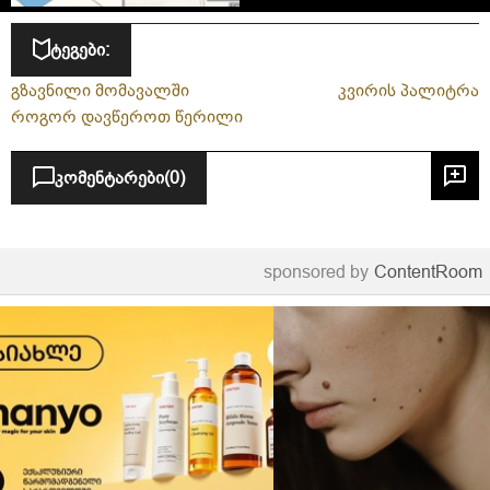
ტეგები:
გზავნილი მომავალში
კვირის პალიტრა
როგორ დავწეროთ წერილი
კომენტარები
(0)
sponsored by
ContentRoom