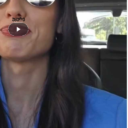
უყურე