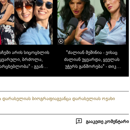
აჩემი არის სიცოცხლის
"ძალიან მეშინია - ვისაც
ყვარული, ბრძოლა,
ძალიან უყვარდა, ყველას
არცხებლობა" - გვანცა
უჭერს განშორება" - თიკა
დარასელიას დედა
ფაცაციას გულახდილი
იუბილარია
ინტერვიუ ოჯახზე,
მეუღლეზე, შვილებსა და
განვლილ გზაზე
ა დარასელიას ბიოგრაფია
გვანცა დარასელიას ოჯახი
გააკეთე კომენტარი