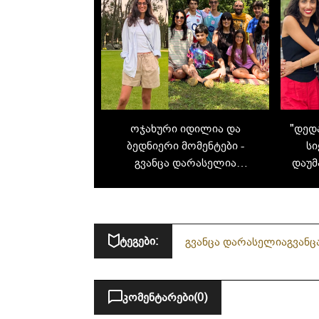
ოჯახური იდილია და
"დედ
ბედნიერი მომენტები -
სი
გვანცა დარასელია
დაუმ
ზაფხულის არდადეგებიდან
ახალ კადრებს აზიარებს
ტეგები:
გვანცა დარასელია
გვანც
კომენტარები
(0)