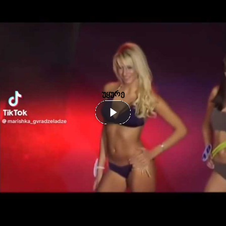
უყურე