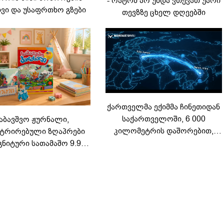
- რატომ არ უნდა ვთქვათ უარი
ვი და უსაფრთხო გზები
თევზზე ცხელ დღეებში
ქართველმა ექიმმა ჩინეთიდან
საქართველოში, 6 000
აბავშვო ჟურნალი,
კილომეტრის დაშორებით,
ტრირებული ზღაპრები
ტელერობოტული ოპერაცია
გნიტური სათამაშო 9.90
ჩაატარა - ისტორია
არად - "საბავშვო
დაწერილია
ელში" ზღაპრების სერია
დაიწყო