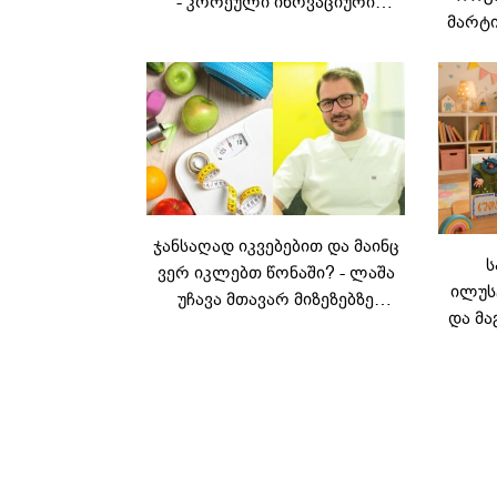
- კორეული ინოვაციური
მარტი
ბრენდი Manyo
საქართველოშია
ჯანსაღად იკვებებით და მაინც
ს
ვერ იკლებთ წონაში? - ლაშა
ილუს
უჩავა მთავარ მიზეზებზე
და მა
საუბრობს
ლ
კარუს