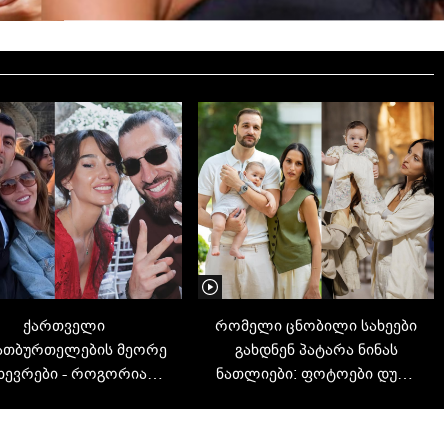
ქართველი
რომელი ცნობილი სახეები
ათბურთელების მეორე
გახდნენ პატარა ნინას
ხევრები - როგორია
ნათლიები: ფოტოები დუდა
ნობილი წყვილების
სანაძისა და ანუნა
ცხოვრება
მდივნიშვილის შვილის
ნათლობიდან