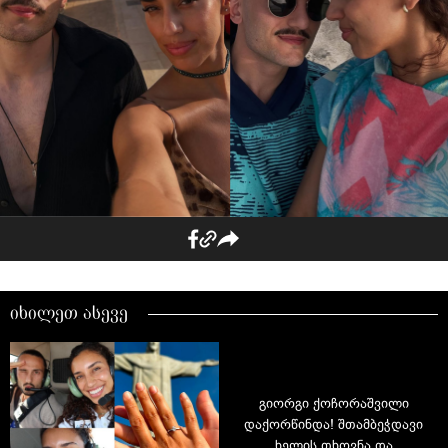
იხილეთ ასევე
გიორგი ქოჩორაშვილი
დაქორწინდა! შთამბეჭდავი
ხელის თხოვნა და