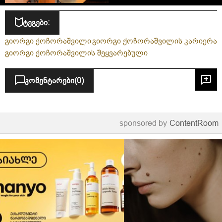
ტეგები:
გიორგი ქოჩორაშვილი
გიორგი ქოჩორაშვილის კარიერა
გიორგი ქოჩორაშვილის შეყვარებული
კომენტარები
(0)
sponsored by
ContentRoom