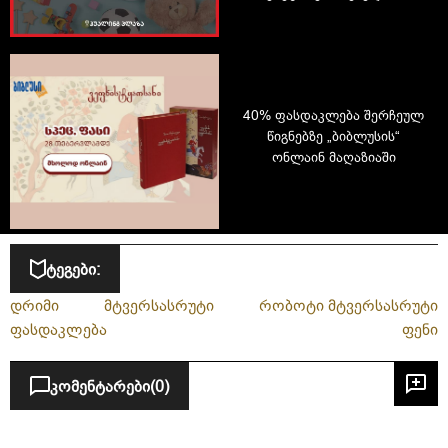
აუთლეტ მაღაზიას
ჰუალინგში
40% ფასდაკლება შერჩეულ
წიგნებზე „ბიბლუსის“
ონლაინ მაღაზიაში
ტეგები:
დრიმი
მტვერსასრუტი
რობოტი მტვერსასრუტი
ფასდაკლება
ფენი
კომენტარები
(0)