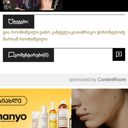
1995 წლის დაკარგული
კონცერტის ჩანაწერი 31
წლის შემდეგ იპოვეს - რა
ვიდეო ვრცელდება
ტეგები:
სოციალურ ქსელში?
გია როინიშვილი
ვახო კანდელაკი
თამრიკო ჭოხონელიძე
მარიამ როინიშვილი
კომენტარები
(0)
sponsored by
ContentRoom