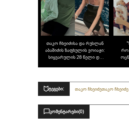
თაკო ჩხეიძისა და რუსლან
"
აბაშიძის ზაფხულის ვოიაჟი:
რო
სიყვარულის 28 წელი და
ოცნ
ოჯახური კადრები
ოჯახ
ტეგები:
თაკო ჩხეიძე
თაკო ჩხეიძ
კომენტარები
(0)