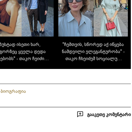
ზუსტად ისეთი ხარ,
"ჩემთვის, სწორედ აქ იწყება
გორზეც ყველა დედა
ნამდვილი ელეგანტურობა" -
ებობს" - თაკო ჩეიძის
თაკო ჩხეიძემ სოციალურ
ი და კადრები ოჯახური
ქსელში ახალი ფოტოები
ფოტოალბომიდან
გამოაქვეყნა
ე ბიოგრაფია
გააკეთე კომენტარი