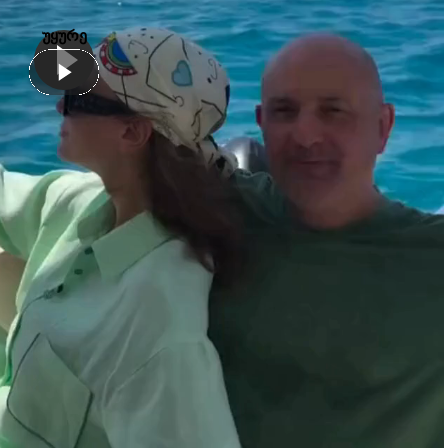
უყურე