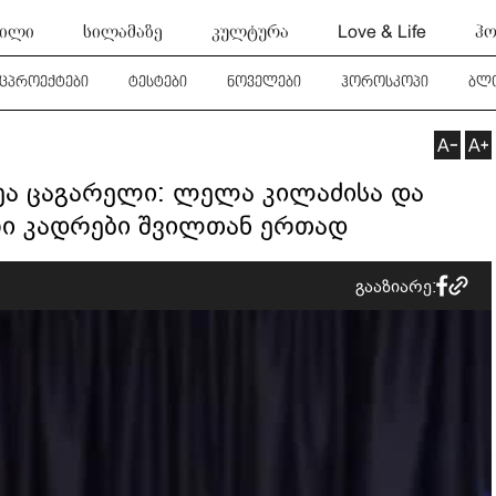
ტილი
სილამაზე
კულტურა
Love & Life
ჰო
ეცპროექტები
ტესტები
ნოველები
ჰოროსკოპი
ბლ
რეა ცაგარელი: ლელა კილაძისა და
ი კადრები შვილთან ერთად
გააზიარე: