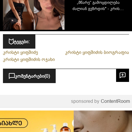
„მწარე“ გამოცდილება
ძალიან გვზრდის" - კრისტი
ყიფშიძე ცხოვრების რთული
პერიოდის შესახებ
ტეგები:
კრისტი ყიფშიძე
კრისტი ყიფშიძის ბიოგრაფია
კრისტი ყიფშიძის ოჯახი
კომენტარები
(0)
sponsored by
ContentRoom