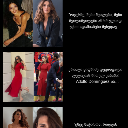
"ოდესმე, შენი შვილები, შენი
შვილიშვილები ან სრულიად
უცხო ადამიანები შეხედავენ
ამ პორტრეტს...." - რას წერს
მარი ნაკანი კრისტი
ყიფშიძეზე
კრისტი ყიფშიძე დედოფალი
ლეტიციას წითელ კაბაში:
Adolfo Domínguez-ის
საკულტო კაბა და
ქართველი მოდელის
შთამბეჭდავი კადრები
"ესეც საჭიროა, რადგან