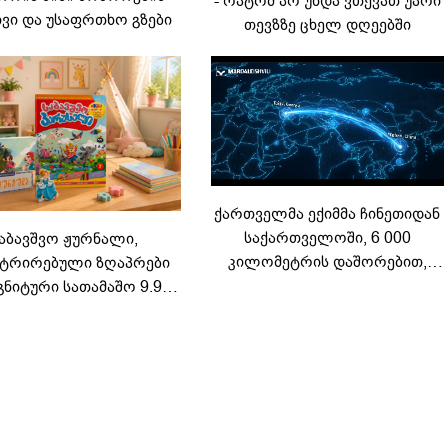
- რატომ არ უნდა ვთქვათ უარი
ვი და უსაფრთხო გზები
თევზზე ცხელ დღეებში
ქართველმა ექიმმა ჩინეთიდან
საქართველოში, 6 000
აბავშვო ჟურნალი,
კილომეტრის დაშორებით,
ტრირებული ზღაპრები
ტელერობოტული ოპერაცია
გნიტური სათამაშო 9.90
ჩაატარა - ისტორია
არად - "საბავშვო
დაწერილია
ელში" ზღაპრების სერია
დაიწყო