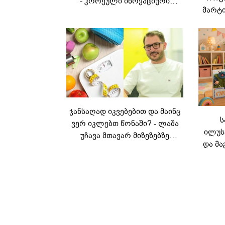
- კორეული ინოვაციური
მარტი
ბრენდი Manyo
საქართველოშია
ჯანსაღად იკვებებით და მაინც
ს
ვერ იკლებთ წონაში? - ლაშა
ილუს
უჩავა მთავარ მიზეზებზე
და მა
საუბრობს
ლ
კარუს