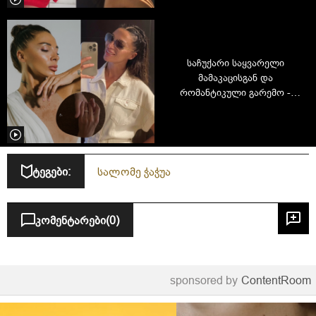
საჩუქარი საყვარელი
მამაკაცისგან და
რომანტიკული გარემო -
სალომე ჭაჭუა დაბადების
დღის კადრებს აქვეყნებს
ტეგები:
სალომე ჭაჭუა
კომენტარები
(0)
sponsored by
ContentRoom