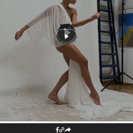
უყურე