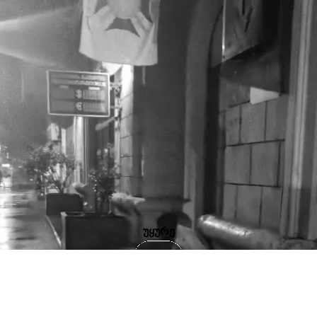
უყურე