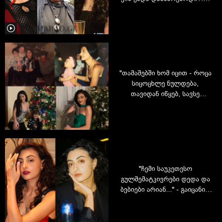
ენი გასიევა გიორგი
ყიფშიძის შვილს, ნატალია
ყიფშიძეს მიმართავს
"თამაშებში ხომ იცით - როცა
სიცოცხლე ნულდება,
თავიდან იწყებ, სავსე
ენერგიით და უკვე
დაგროვილი
გამოცდილებით" -
ყიფშიძეების ოჯახური
მოგონებები
"ჩემი საუკეთესო
გულშემატკივრები დედა და
ბებიები არიან..." - გაიცანით
ნატალია ყიფშიძე სხვა
რაკურსით