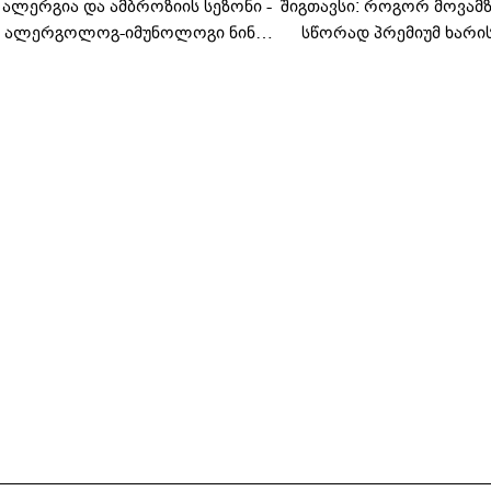
ალერგია და ამბროზიის სეზონი -
შიგთავსი: როგორ მოვა
ალერგოლოგ-იმუნოლოგი ნინო
სწორად პრემიუმ ხარი
ლომიძე ზაფხულის ალერგიებზე
სოსისი - რჩევები „შეფმაი
ტექნოლოგისგან