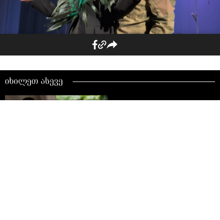
იხილეთ ასევე
"ერთი შვილი მყავს, მეუღლე
მიგებს და ყოველთვის
გვერდით მიდგას" - ქეთი
სვანიძის ინტერვიუ და
ლევან ხურციას კომენტარი:
"ვეფხისტყაოსნის" მთავარი
გმირები კრიტიკის შესახებ
„ახლა, ამ საუკუნეში,