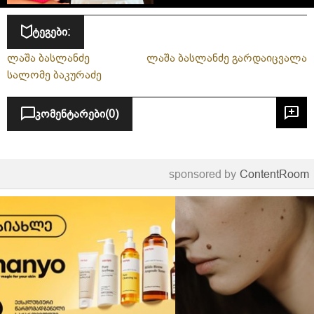
აღნიშნავს
ტეგები:
ლაშა ბასლანძე
ლაშა ბასლანძე გარდაიცვალა
სალომე ბაკურაძე
კომენტარები
(0)
sponsored by
ContentRoom