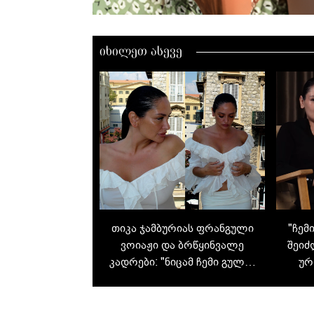
იხილეთ ასევე
თიკა ჯამბურიას ფრანგული
"ჩემ
ვოიაჟი და ბრწყინვალე
შეიძ
კადრები: "ნიცამ ჩემი გულის
ურ
პატარა ნაწილი მომპარა“
მას