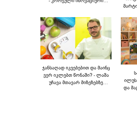
- კორეული ინოვაციური
მარტი
ბრენდი Manyo
საქართველოშია
ჯანსაღად იკვებებით და მაინც
ს
ვერ იკლებთ წონაში? - ლაშა
ილუს
უჩავა მთავარ მიზეზებზე
და მა
საუბრობს
ლ
კარუს