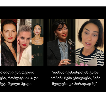
"ბიძინა ივანიშვილმა გა­და­
ნობილი ქართველი
არ­ჩი­ნა ჩემი ცხოვ­რე­ბა, ჩემი
ები, რომლებსაც 4 და
შვი­ლე­ბი და პი­რა­დად მე" -
მეტი შვილი ჰყავთ
რა შემთვევას იხსენებს
სალომე გოგიაშვილი