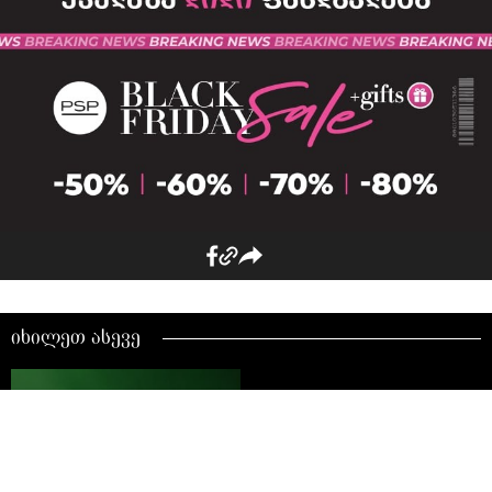
იხილეთ ასევე
PSP-ში Yves Rocher-ს სრულ
ასორტიმენტზე 50%-იანი
ფასდაკლებაა - ტოპ 3