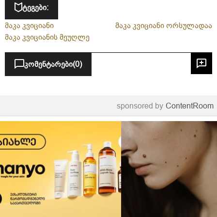
ტეგები:
მაკა კვიციანი
მაკა კვიციანი ორსულადაა
მაკა კვიციანის მეუღლე
კომენტარები
(0)
sponsored by
ContentRoom