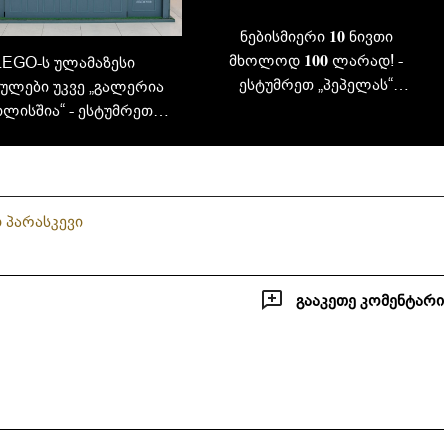
ნებისმიერი 𝟏𝟎 ნივთი
მხოლოდ 𝟏𝟎𝟎 ლარად! -
LEGO-ს ულამაზესი
ესტუმრეთ „პეპელას“
ულები უკვე „გალერია
აუთლეტ მაღაზიას
ილისშია“ - ესტუმრეთ
ჰუალინგში
იუმს და აღმოაჩინეთ
უვიწყარი საჩუქრები
ი პარასკევი
გააკეთე კომენტარი