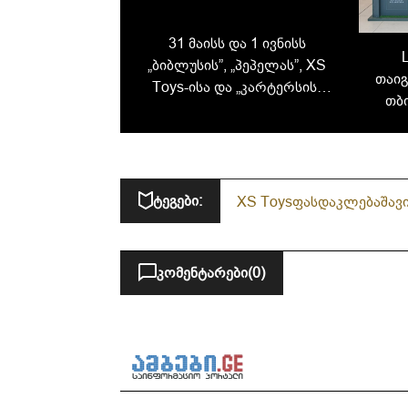
31 მაისს და 1 ივნისს
„ბიბლუსის”, „პეპელას”, XS
თაიგ
Toys-ისა და „კარტერსის“
თბ
ფიზიკურ მაღაზიებში
ატრ
ისარგებლე თიბისის 30%
და
ქეშბექით
ტეგები:
XS Toys
ფასდაკლება
შავ
კომენტარები
(0)