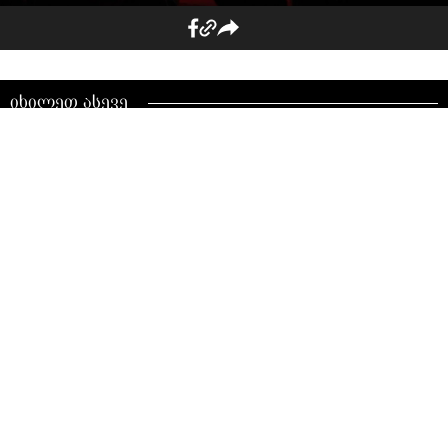
იხილეთ ასევე
„ვაინქასთი“ - ფესტივალი,
რომელიც ბედნიერების
ელექსირს ფლობს
Bloom Fest 2026 —
კულტურულ-ტურისტული და
კურორტოლოგიური
ფესტივალი თბილისში