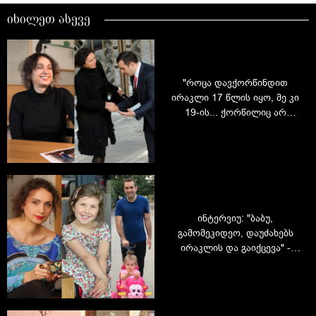
იხილეთ ასევე
"როცა დავქორწინდით
ირაკლი 17 წლის იყო, მე კი
19-ის... ქორწილიც არ
გვქონია" - ნათია ფანჯიკიძის
აქამდე უცნობი
ფოტოისტორიები და ამბები
მეუღლეზე
ინტერვიუ: "ბაბუ,
გამომეკიდეო, დაუძახებს
ირაკლის და გაიქცევა" -
ნათია ფანჯიკიძე და ირაკლი
ალასანია ბებია-ბაბუის
ამპლუაში