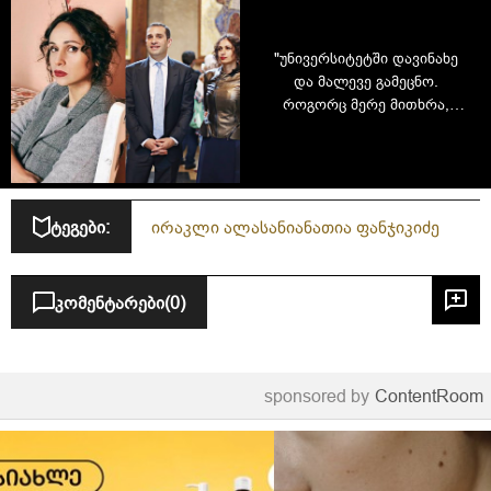
"უნივერსიტეტში დავინახე
და მალევე გამეცნო.
როგორც მერე მითხრა,
თავად უფრო ადრე, ერთ
კაფეში შემამჩნია" - ნათია
ფანჯიკიძე
ტეგები:
ირაკლი ალასანია
ნათია ფანჯიკიძე
კომენტარები
(0)
sponsored by
ContentRoom