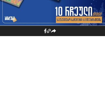
იხილეთ ასევე
„პალიტრა L“-ის
ლიტერატურული ტურნე
სვანეთში - შემდეგი
შეხვედრის ადგილი მესტია