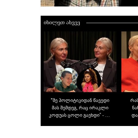
იხილეთ ასევე
"მე პოლიტიკიდან წავედი
რას
მას შემდეგ, რაც ირაკლი
ნა
კოდუას ცოლი გავხდი“ - რა
და
თქვა ნანუკა ჟორჟოლიანმა
ახ
შვილებისა და ყოფილი
კარგა
მეუღლის შესახებ
- 