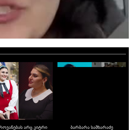
უყურე