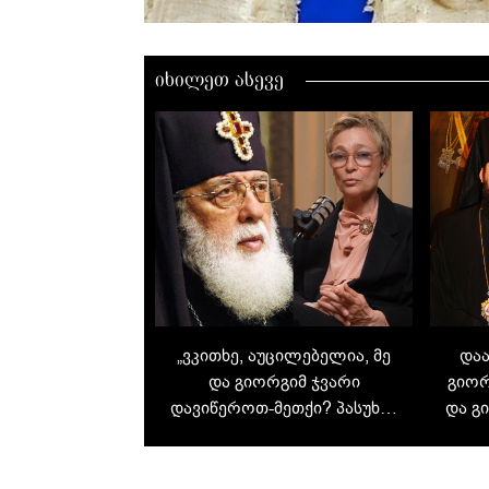
იხილეთ ასევე
„ვკითხე, აუცილებელია, მე
დაა
და გიორგიმ ჯვარი
გიორ
დავიწეროთ-მეთქი? პასუხმა
და გ
გამაოცა“ - მაკა ჩიჩუას
იყ
მოგონებები და შეხვედრა
პა
ილია II-სთან