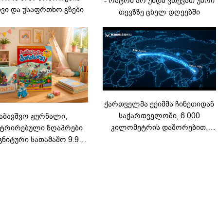
- რატომ არ უნდა ვთქვათ უარი
ვი და უსაფრთხო გზები
თევზზე ცხელ დღეებში
ქართველმა ექიმმა ჩინეთიდან
საქართველოში, 6 000
აბავშვო ჟურნალი,
კილომეტრის დაშორებით,
ტრირებული ზღაპრები
ტელერობოტული ოპერაცია
გნიტური სათამაშო 9.90
ჩაატარა - ისტორია
არად - "საბავშვო
დაწერილია
ელში" ზღაპრების სერია
დაიწყო