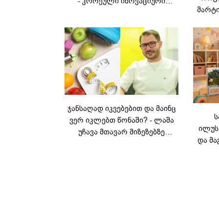
- კორეული ინოვაციური
მარტი
ბრენდი Manyo
საქართველოშია
ჯანსაღად იკვებებით და მაინც
ს
ვერ იკლებთ წონაში? - ლაშა
ილუს
უჩავა მთავარ მიზეზებზე
და მა
საუბრობს
ლ
კარუს