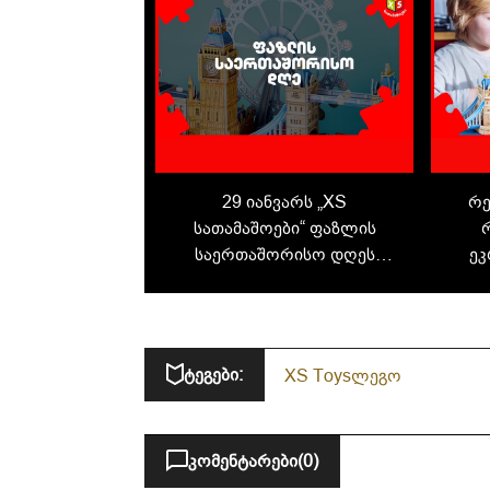
29 იანვარს „XS
რე
სათამაშოები“ ფაზლის
საერთაშორისო დღეს
ეკ
უერთდება - აღმოაჩინეთ
ააშ
ახალი ჰობი
ტეგები:
XS Toys
ლეგო
კომენტარები
(0)