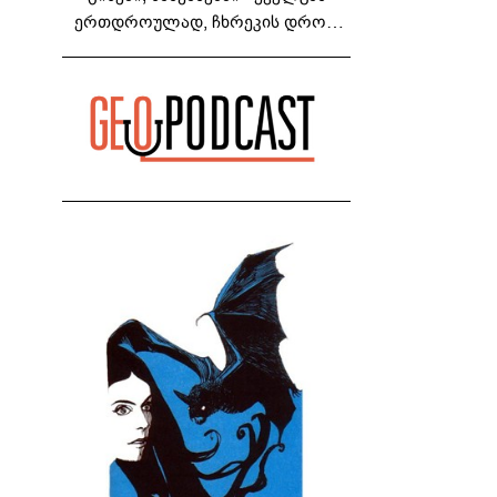
ერთდროულად, ჩხრეკის დროს,
დაამონტაჟეს... იმნაძეების ოჯახში,
მგონი, 4 მოსასმენი იყო..." - ეკა
კუპატაძე