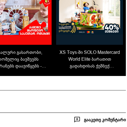
ალური გასართობი,
XS Toys-ში SOLO Mastercard
რომელიც ბავშვებს
World Elite ბარათით
რანებს დაავიწყებს -
გადახდისას ქეშბექ
ენე მსოფლიო საკუთარ
შეთავაზება გელოდებათ
ოთახში
გააკეთე კომენტარი