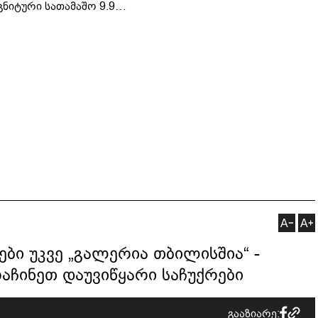
ტელერობოტული ოპერაცია
გნიტური სათამაშო 9.90
ჩაატარა - ისტორია
არად - "საბავშვო
დაწერილია
ელში" ზღაპრების სერია
დაიწყო
ბი უკვე „გალერია თბილისშია“ -
აჩინეთ დაუვიწყარი საჩუქრები
გააზიარე: